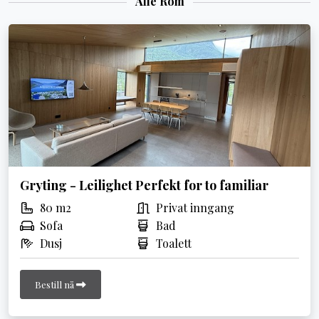
Alle Rom
Gryting - Leilighet Perfekt for to familiar
80 m2
Privat inngang
Sofa
Bad
Dusj
Toalett
Bestill nå