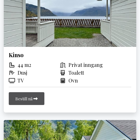
Kinso
44 m2
Privat inngang
Dusj
Toalett
TV
Ovn
Bestill nå