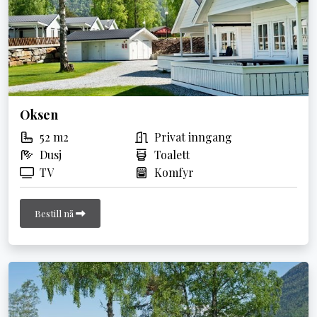
Oksen
52 m2
Privat inngang
Dusj
Toalett
TV
Komfyr
Bestill nå