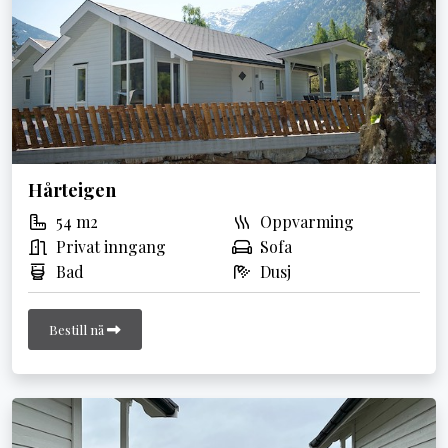
Hårteigen
54 m2
Oppvarming
Privat inngang
Sofa
Bad
Dusj
Bestill nå