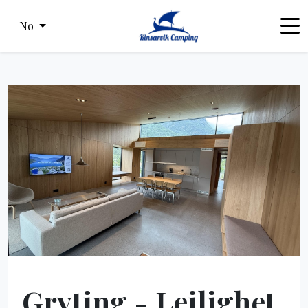
No
Gryting - Leilighet