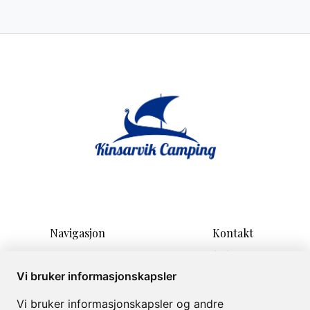
Navigasjon
Kontakt
Hjem
Sandvikvegen 17
Overnatting
5780 KINSARVIK
Vi bruker informasjonskapsler
Aktiviteter
evald@kinsarvikcamping.n
Vi bruker informasjonskapsler og andre
Informasjon
o