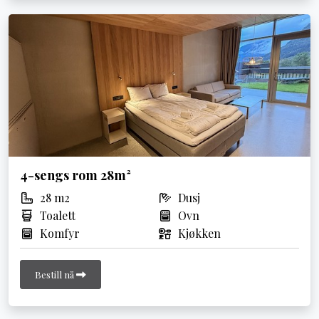
4-sengs rom 28m²
28 m2
Dusj
Toalett
Ovn
Komfyr
Kjøkken
Bestill nå