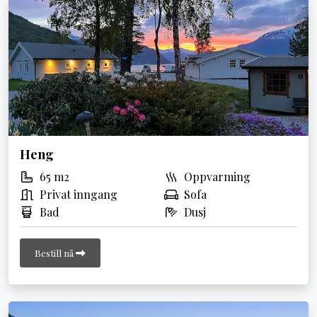
Heng
65 m2
Oppvarming
Privat inngang
Sofa
Bad
Dusj
Bestill nå