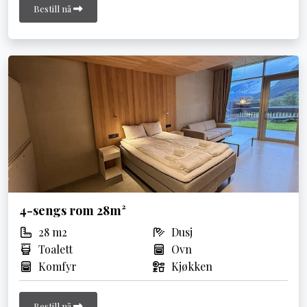
Bestill nå
4-sengs rom 28m²
28 m2
Dusj
Toalett
Ovn
Komfyr
Kjøkken
Bestill nå