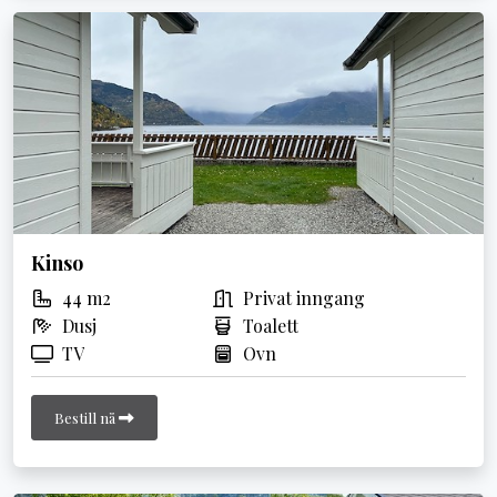
Kinso
44 m2
Privat inngang
Dusj
Toalett
TV
Ovn
Bestill nå