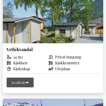
Vetlekvandal
14 m2
Privat inngang
Kjøkken
Kjøkkenutstyr
Kjøleskap
Uteplass
Bestill nå