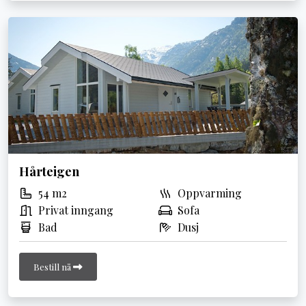
Hårteigen
54 m2
Oppvarming
Privat inngang
Sofa
Bad
Dusj
Bestill nå