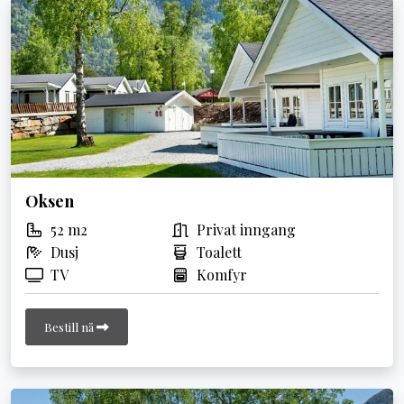
Oksen
52 m2
Privat inngang
Dusj
Toalett
TV
Komfyr
Bestill nå