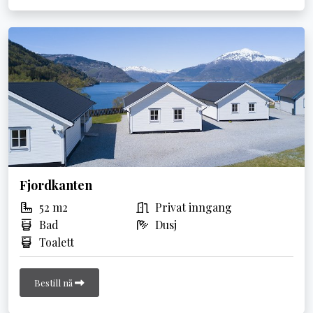
Fjordkanten
52 m2
Privat inngang
Bad
Dusj
Toalett
Bestill nå