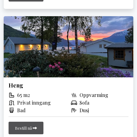
Heng
65 m2
Oppvarming
Privat inngang
Sofa
Bad
Dusj
Bestill nå