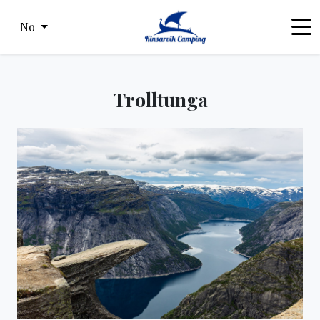
No
Trolltunga